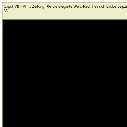
.
Caput VII - VIII.
Zeitung f�r die elegante Welt. Red. Heinrich Laube
Leipzi
35