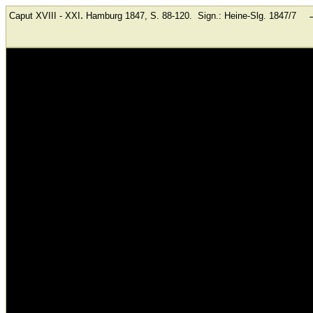
.
Caput XVIII - XXI
Hamburg
1847, S. 88-120.
Sign.: Heine-Slg. 1847/7