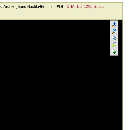
→
ne-Archiv (Heine-Nachla�)
DHA, Bd. 12/1, S. 365
F1H