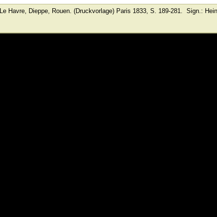
Le Havre, Dieppe, Rouen. (Druckvorlage)
Paris
1833, S. 189-281.
Sign.: Hei