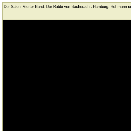
.
Der Salon. Vierter Band. Der Rabbi von Bacherach.
Hamburg: Hoffmann 