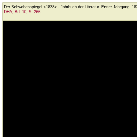
.
Der Schwabenspiegel <1838>.
Jahrbuch der Literatur. Erster Jahrgang. 18
DHA, Bd. 10, S. 266