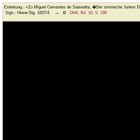
.
Einleitung.
<Zu Miguel Cervantes de Saavedra, �Der sinnreiche Junker 
→
Sign.: Heine-Slg. 1837/4
DHA, Bd. 10, S. 190
D