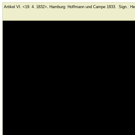
.
Artikel VI. <19. 4. 1832>
Hamburg: Hoffmann und Campe
1833.
Sign.: He