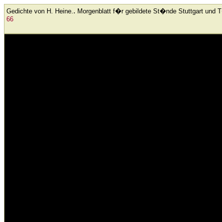
.
Gedichte von H. Heine.
Morgenblatt f�r gebildete St�nde
Stuttgart und 
66