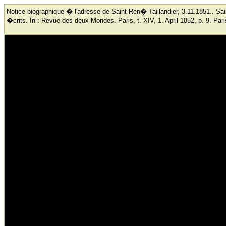
.
Notice biographique � l'adresse de Saint-Ren� Taillandier, 3.11.1851.
Sai
�crits. In : Revue des deux Mondes. Paris, t. XIV, 1. April 1852, p. 9.
Pari