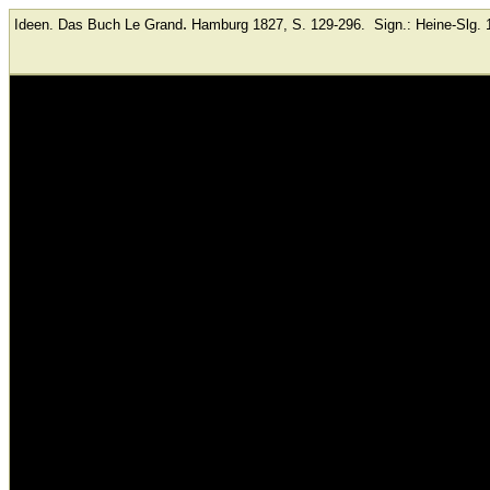
.
Ideen. Das Buch Le Grand
Hamburg
1827, S. 129-296.
Sign.: Heine-Slg. 