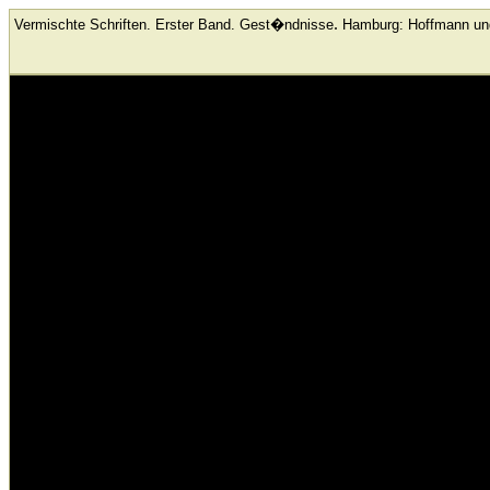
.
Vermischte Schriften. Erster Band. Gest�ndnisse
Hamburg: Hoffmann u