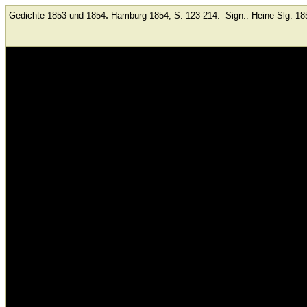
.
Gedichte 1853 und 1854
Hamburg
1854, S. 123-214.
Sign.: Heine-Slg. 18