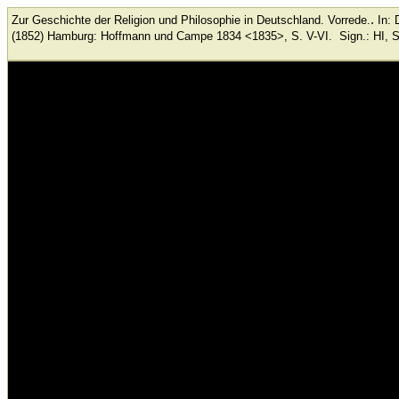
.
Zur Geschichte der Religion und Philosophie in Deutschland. Vorrede.
In: 
(1852)
Hamburg: Hoffmann und Campe
1834 <1835>, S. V-VI.
Sign.: HI, S