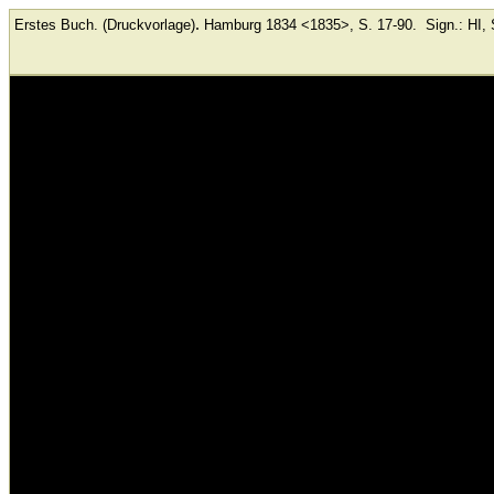
.
Erstes Buch. (Druckvorlage)
Hamburg
1834 <1835>, S. 17-90.
Sign.: HI, 